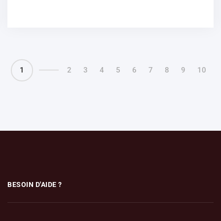
1
2
3
4
5
6
7
8
9
10
BESOIN D'AIDE ?