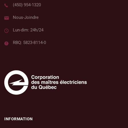
(450) 954-1320
Nous-Joindre
Lun-dim: 24h/24
RBQ: 5823-8114-0
INFORMATION