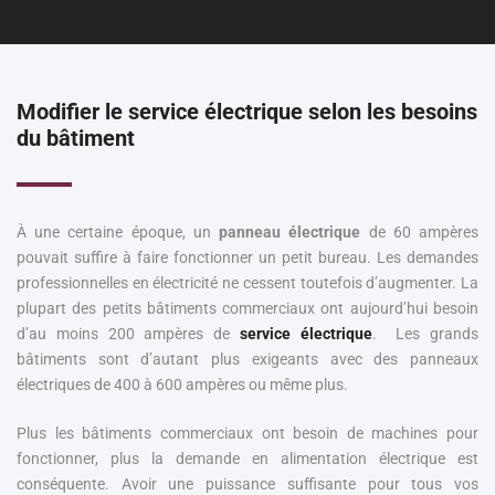
Modifier le service électrique selon les besoins
du bâtiment
À une certaine époque, un
panneau électrique
de 60 ampères
pouvait suffire à faire fonctionner un petit bureau. Les demandes
professionnelles en électricité ne cessent toutefois d’augmenter. La
plupart des petits bâtiments commerciaux ont aujourd’hui besoin
d’au moins 200 ampères de
service électrique
. Les grands
bâtiments sont d’autant plus exigeants avec des panneaux
électriques de 400 à 600 ampères ou même plus.
Plus les bâtiments commerciaux ont besoin de machines pour
fonctionner, plus la demande en alimentation électrique est
conséquente. Avoir une puissance suffisante pour tous vos